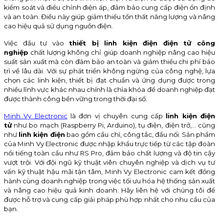
kiểm soát và điều chỉnh điện áp, đảm bảo cung cấp điện ổn định
và an toàn. Điều này giúp giảm thiểu tổn thất năng lượng và nâng
cao hiệu quả sử dụng nguồn điện.
Việc đầu tư vào
thiết bị linh kiện điện điện tử công
nghiệp
chất lượng không chỉ giúp doanh nghiệp nâng cao hiệu
suất sản xuất mà còn đảm bảo an toàn và giảm thiểu chi phí bảo
trì về lâu dài. Với sự phát triển không ngừng của công nghệ, lựa
chọn các linh kiện, thiết bị đạt chuẩn và ứng dụng được trong
nhiều lĩnh vực khác nhau chính là chìa khóa để doanh nghiệp đạt
được thành công bền vững trong thời đại số.
Minh Vy Electronic
là đơn vị chuyên cung cấp
linh kiện điện
tử
như bo mạch (Raspberry Pi, Arduino), tụ điện, điện trở,… cũng
như
linh kiện điện
bao gồm cầu chì, công tắc, đầu nối. Sản phẩm
của Minh Vy Electronic được nhập khẩu trực tiếp từ các tập đoàn
nổi tiếng toàn cầu như RS Pro, đảm bảo chất lượng và độ tin cậy
vượt trội. Với đội ngũ kỹ thuật viên chuyên nghiệp và dịch vụ tư
vấn kỹ thuật hậu mãi tận tâm, Minh Vy Electronic cam kết đồng
hành cùng doanh nghiệp trong việc tối ưu hóa hệ thống sản xuất
và nâng cao hiệu quả kinh doanh. Hãy liên hệ với chúng tôi để
được hỗ trợ và cung cấp giải pháp phù hợp nhất cho nhu cầu của
bạn.