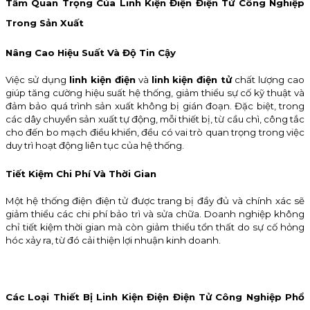
Tầm Quan Trọng Của Linh Kiện Điện Điện Tử Công Nghiệp
Trong Sản Xuất
Nâng Cao Hiệu Suất Và Độ Tin Cậy
Việc sử dụng
linh kiện điện
và
linh kiện điện tử
chất lượng cao
giúp tăng cường hiệu suất hệ thống, giảm thiểu sự cố kỹ thuật và
đảm bảo quá trình sản xuất không bị gián đoạn. Đặc biệt, trong
các dây chuyền sản xuất tự động, mỗi thiết bị, từ cầu chì, công tắc
cho đến bo mạch điều khiển, đều có vai trò quan trọng trong việc
duy trì hoạt động liên tục của hệ thống.
Tiết Kiệm Chi Phí Và Thời Gian
Một hệ thống điện điện tử được trang bị đầy đủ và chính xác sẽ
giảm thiểu các chi phí bảo trì và sửa chữa. Doanh nghiệp không
chỉ tiết kiệm thời gian mà còn giảm thiểu tổn thất do sự cố hỏng
hóc xảy ra, từ đó cải thiện lợi nhuận kinh doanh.
Các Loại Thiết Bị Linh Kiện Điện Điện Tử Công Nghiệp Phổ