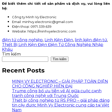
Để biết thêm chi tiết về sản phẩm và dịch vụ, vui lòng liên
hệ:
Công ty Minh Vy Electronic
Email: minhvy.electronic@gmail.com
Điện thoại: 0971.339.639
Website: https://minhvyelectronic.com
điện tử công nghiệp
,
Linh Kiện Điện
,
linh kiện điện tử
,
Thiết Bị Linh Kiện Điện Điện Tử Công Nghiệp Nhập
Khẩu
Tìm kiếm
Tìm kiếm
Recent Posts
MINH VY ELECTRONIC – GIẢI PHÁP TOÀN DIỆN
CHO CÔNG NGHIỆP HIỆN ĐẠI
Trump công bố ưu tiên về AI giữa cuộc cạnh
tranh công nghệ với Trung Quốc
Thiết bị công nghiệp từ RS PRO – giải pháp đáng
tin cậy được Minh Vy Electronic cung cấp tại Việt
Nam